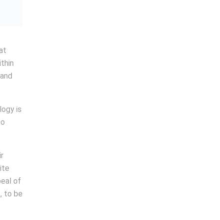
at
thin
 and
logy is
to
r
ite
peal of
, to be