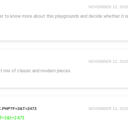
NOVEMBER 12, 202
rder to know more about this playgrounds and decide whether it i
NOVEMBER 12, 202
t mix of classic and modern pieces.
C.PHP?F=3&T=2473
NOVEMBER 12, 202
p?f=3&t=2473