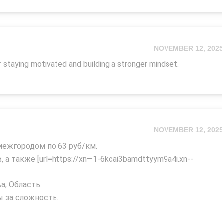
NOVEMBER 12, 202
 staying motivated and building a stronger mindset.
NOVEMBER 12, 202
межгородом по 63 руб/км.
 также [url=https://xn—1-6kcai3bamdttyym9a4i.xn--
, Область.
 за сложность.