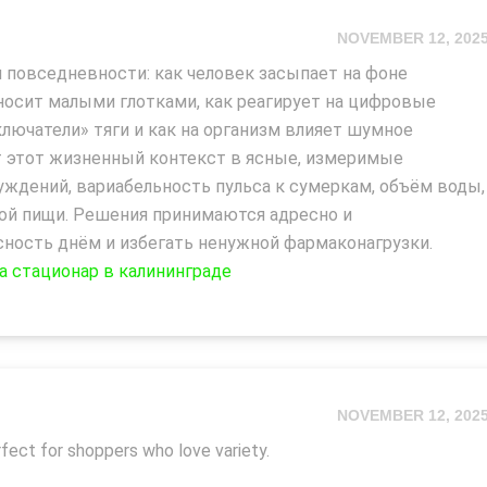
NOVEMBER 12, 202
 повседневности: как человек засыпает на фоне
носит малыми глотками, как реагирует на цифровые
лючатели» тяги и как на организм влияет шумное
т этот жизненный контекст в ясные, измеримые
буждений, вариабельность пульса к сумеркам, объём воды,
кой пищи. Решения принимаются адресно и
сность днём и избегать ненужной фармаконагрузки.
а стационар в калининграде
NOVEMBER 12, 202
fect for shoppers who love variety.