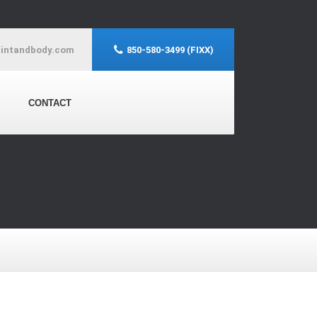
aintandbody.com
850-580-3499 (FIXX)
CONTACT