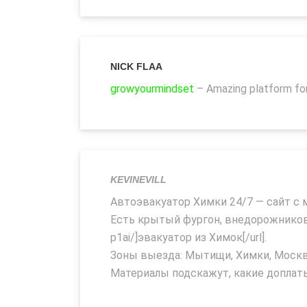
NICK FLAA
growyourmindset
– Amazing platform for
KEVINEVILL
Автоэвакуатор Химки 24/7 — сайт с 
Есть крытый фургон, внедорожников, а
p1ai/]эвакуатор из Химок[/url].
Зоны выезда: Мытищи, Химки, Москва
Материалы подскажут, какие доплаты