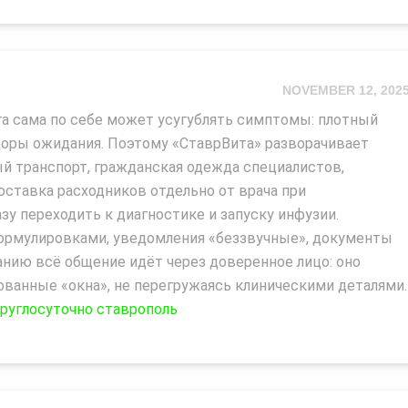
NOVEMBER 12, 202
га сама по себе может усугублять симптомы: плотный
доры ожидания. Поэтому «СтаврВита» разворачивает
 транспорт, гражданская одежда специалистов,
оставка расходников отдельно от врача при
зу переходить к диагностике и запуску инфузии.
ормулировками, уведомления «беззвучные», документы
нию всё общение идёт через доверенное лицо: оно
ованные «окна», не перегружаясь клиническими деталями.
круглосуточно ставрополь