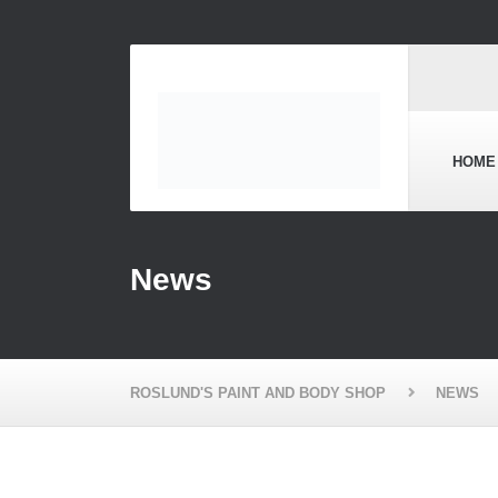
HOME
News
ROSLUND'S PAINT AND BODY SHOP
NEWS