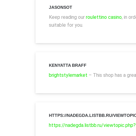
JASONSOT
Keep reading our
roulettino casino
, in o
suitable for you.
KENYATTA BRAFF
brightstylemarket
– This shop has a grea
HTTPS://NADEGDA.LISTBB.RU/VIEWTOPI
https://nadegda.listbb.ru/viewtopic.ph