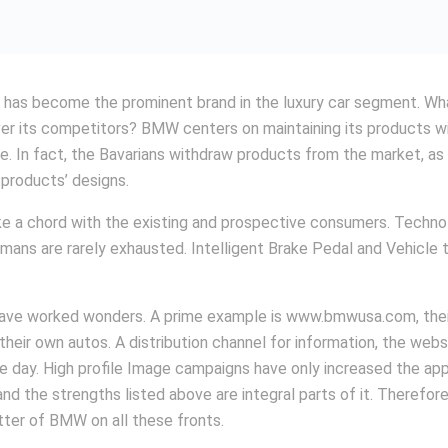
 has become the prominent brand in the luxury car segment. Wh
r its competitors? BMW centers on maintaining its products wi
e. In fact, the Bavarians withdraw products from the market, as
products’ designs.
ike a chord with the existing and prospective consumers. Techno
ans are rarely exhausted. Intelligent Brake Pedal and Vehicle 
.
ave worked wonders. A prime example is www.bmwusa.com, thei
heir own autos. A distribution channel for information, the webs
he day. High profile Image campaigns have only increased the ap
and the strengths listed above are integral parts of it. Therefore
tter of BMW on all these fronts.